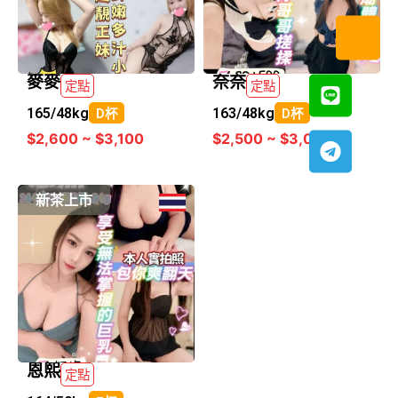
麥麥
奈奈
定點
定點
165/
48kg
163/
48kg
D杯
D杯
$2,600 ~ $3,100
$2,500 ~ $3,000
新茶上市
恩熙
定點