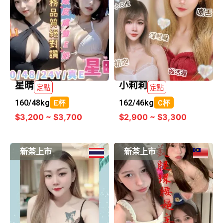
星晴
小莉莉
定點
定點
160/
48kg
162/
46kg
E杯
C杯
$3,200 ~ $3,700
$2,900 ~ $3,300
新茶上市
新茶上市