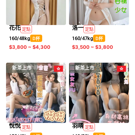
花花
洛一
定點
定點
160/
48kg
160/
47kg
D杯
D杯
$3,800 ~ $4,300
$3,500 ~ $3,800
新茶上市
新茶上市
悅悅
羽晴
定點
定點