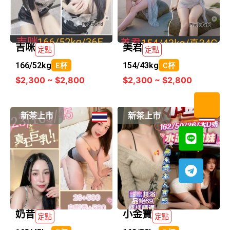
吉咪
美君
定點
定點
166/
52kg
154/
43kg
E杯
C杯
$2,300 ~ $2,800
$2,300 ~ $2,800
新茶上市
新茶上市
奶昔
小金寶
定點
定點