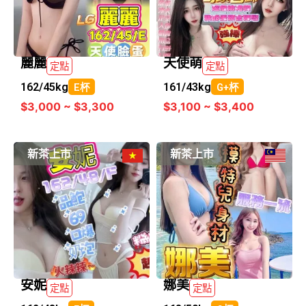
麗麗
天使萌
定點
定點
162/
45kg
161/
43kg
E杯
G+杯
$3,000 ~ $3,300
$3,100 ~ $3,400
新茶上市
新茶上市
安妮
娜美
定點
定點