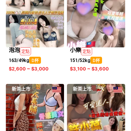
泡泡
小樂
定點
定點
163/
49kg
151/
52kg
D杯
D杯
$2,600 ~ $3,000
$3,100 ~ $3,600
新茶上市
新茶上市