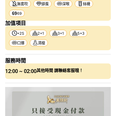
無套吹
舔蛋
深喉
絲襪
69
加值項目
+2S
2+1
3+1
5+3
口爆
清槍
服務時間
12:00 ~ 02:00
其他時間 請聯絡客服哦！