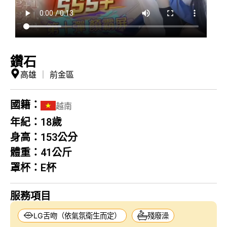
鑽石
高雄
｜
前金區
國籍：
越南
年紀：
18歲
身高：
153公分
體重：
41公斤
罩杯：
E杯
服務項目
LG舌吻（依氣氛衛生而定）
殘廢澡