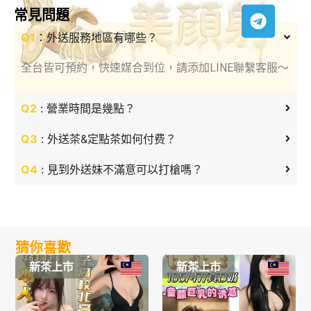
常見問題
Q1
：外送服務地區有哪些？
全台皆可預約，快速媒合到位，請添加LINE聯繫客服～
Q2
: 營業時間是幾點？
Q3
: 外送茶&定點茶如何付费？
Q4
: 見到外送妹不滿意可以打槍嗎？
猜你喜歡
新茶上市
新茶上市