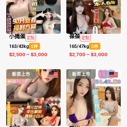
小搗蛋
葆葆
定點
定點
163/
43kg
165/
47kg
E杯
D杯
$2,500 ~ $3,000
$2,700 ~ $3,000
新茶上市
新茶上市