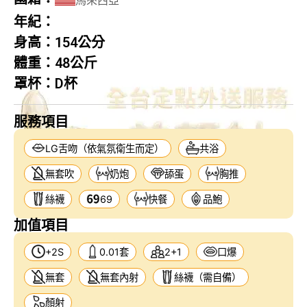
年紀：
身高：
154公分
體重：
48公斤
罩杯：
D杯
服務項目
LG舌吻（依氣氛衛生而定）
共浴
無套吹
奶炮
舔蛋
胸推
絲襪
69
快餐
品鮑
加值項目
+2S
0.01套
2+1
口爆
無套
無套內射
絲襪（需自備）
顏射