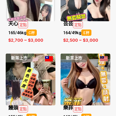
天心
芸芸
定點
定點
165/
46kg
164/
49kg
C杯
E杯
$2,700 ~ $3,000
$2,500 ~ $3,000
新茶上市
新茶上市
饅頭
樂菲
定點
定點