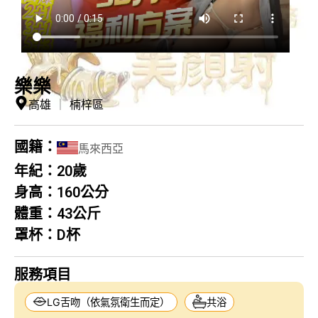
樂樂
高雄
｜
楠梓區
國籍：
馬來西亞
年紀：
20歲
身高：
160公分
體重：
43公斤
罩杯：
D杯
服務項目
LG舌吻（依氣氛衛生而定）
共浴