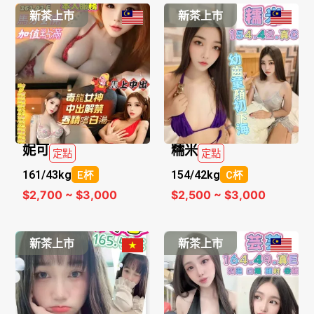
新茶上市
新茶上市
妮可
糯米
定點
定點
161/
43kg
154/
42kg
E杯
C杯
$2,700 ~ $3,000
$2,500 ~ $3,000
新茶上市
新茶上市