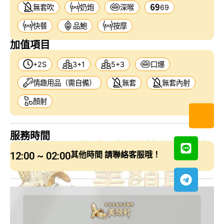
無套吹
奶炮
深喉
69
快餐
品鮑
按摩
加值項目
+2S
3+1
5+3
口爆
情趣用品（需自備）
無套
無套內射
顏射
服務時間
12:00 ~ 02:00
其他時間 請聯絡客服哦！