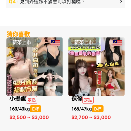
Q4
: 見到外送妹不滿意可以打槍嗎？
猜你喜歡
新茶上市
新茶上市
小搗蛋
葆葆
定點
定點
163/
43kg
165/
47kg
E杯
D杯
$2,500 ~ $3,000
$2,700 ~ $3,000