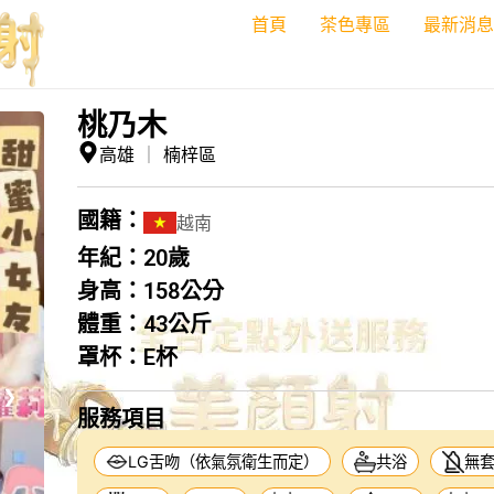
首頁
茶色專區
最新消息
桃乃木
高雄
｜
楠梓區
國籍：
越南
年紀：
20歲
身高：
158公分
體重：
43公斤
罩杯：
E杯
❯
服務項目
LG舌吻（依氣氛衛生而定）
共浴
無