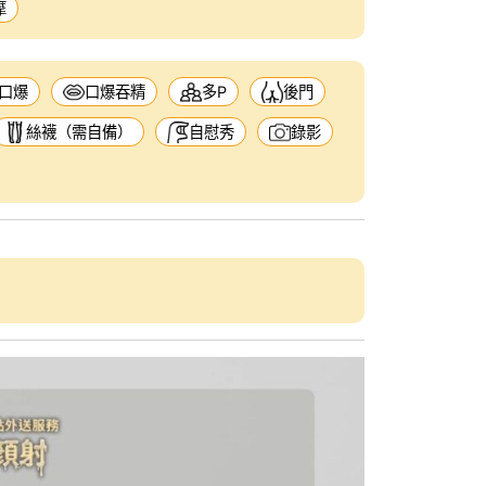
摩
口爆
口爆吞精
多P
後門
絲襪（需自備）
自慰秀
錄影