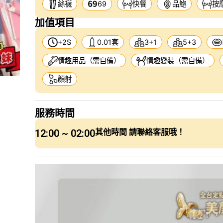
絲襪
69
快餐
品鮑
按
加值項目
+2S
0.01套
3+1
5+3
情趣用品（需自備）
情趣變裝（需自備）
顏射
服務時間
12:00 ~ 02:00
其他時間 請聯絡客服哦！