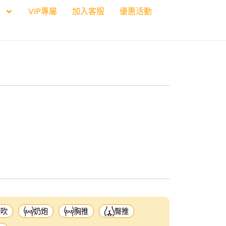
VIP專屬
加入客服
優惠活動
套吹
奶炮
胸推
臀推