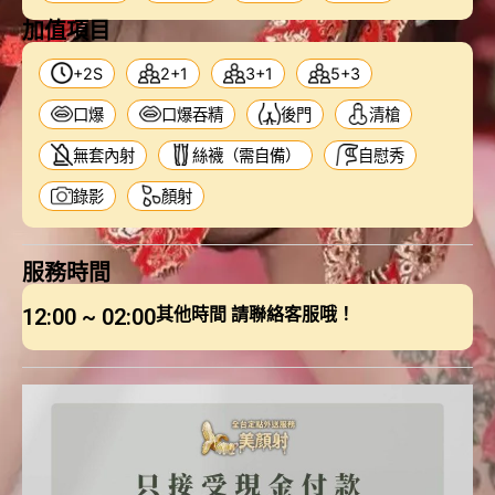
加值項目
+2S
2+1
3+1
5+3
口爆
口爆吞精
後門
清槍
無套內射
絲襪（需自備）
自慰秀
錄影
顏射
服務時間
12:00 ~ 02:00
其他時間 請聯絡客服哦！