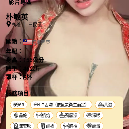
影片專區
朴敏英
高雄
｜
三民區
國籍：
馬來西亞
年紀：
身高：
156公分
體重：
46公斤
罩杯：
E杯
服務項目
69
LG舌吻（依氣氛衛生而定）
共浴
品鮑
奶炮
殘廢澡
深喉
無套吹
絲襪
胸推
舔蛋