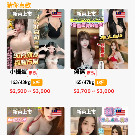
猜你喜歡
新茶上市
新茶上市
小搗蛋
葆葆
定點
定點
163/
43kg
165/
47kg
E杯
D杯
$2,500 ~ $3,000
$2,700 ~ $3,000
新茶上市
新茶上市