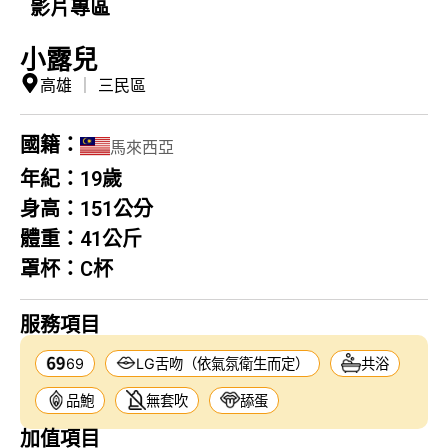
影片專區
小露兒
高雄
｜
三民區
國籍：
馬來西亞
年紀：
19歲
身高：
151公分
體重：
41公斤
罩杯：
C杯
服務項目
69
LG舌吻（依氣氛衛生而定）
共浴
品鮑
無套吹
舔蛋
加值項目