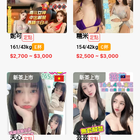
妮可
糯米
定點
定點
161/
43kg
154/
42kg
E杯
C杯
$2,700 ~ $3,000
$2,500 ~ $3,000
新茶上市
新茶上市
天心
芸芸
定點
定點