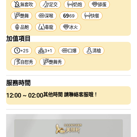
無套吹
足交
奶炮
舔蛋
艷舞
深喉
69
快餐
品鮑
毒龍
冰火
加值項目
+2S
3+1
口爆
清槍
自慰秀
艷舞秀
服務時間
12:00 ~ 02:00
其他時間 請聯絡客服哦！