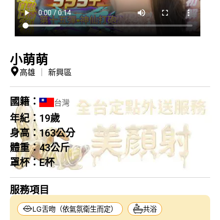
小萌萌
高雄
｜
新興區
國籍：
台灣
年紀：
19歲
身高：
163公分
體重：
43公斤
罩杯：
E杯
服務項目
LG舌吻（依氣氛衛生而定）
共浴