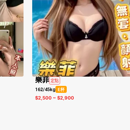
樂菲
定點
162/
45kg
E杯
$2,500 ~ $2,900