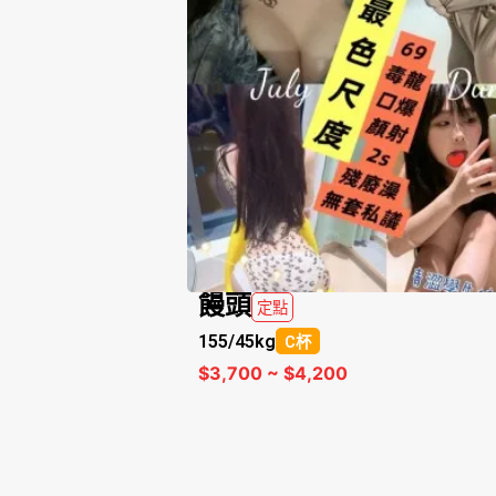
饅頭
定點
155/
45kg
C杯
$3,700 ~ $4,200