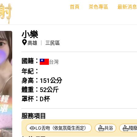
首頁
茶色專區
最新消息
小樂
高雄
｜
三民區
國籍：
台灣
年紀：
身高：
151公分
體重：
52公斤
罩杯：
D杯
❯
服務項目
LG舌吻（依氣氛衛生而定）
共浴
殘