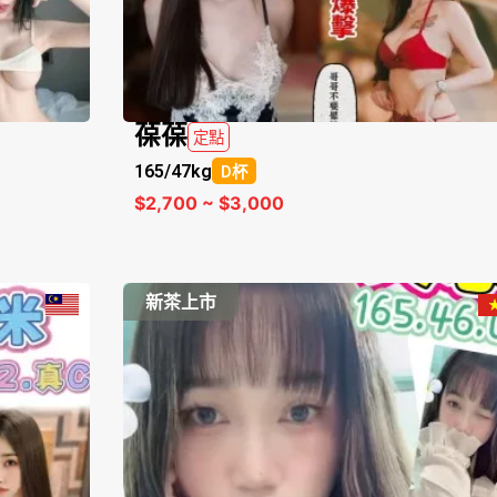
葆葆
定點
165/
47kg
D杯
$2,700 ~ $3,000
新茶上市