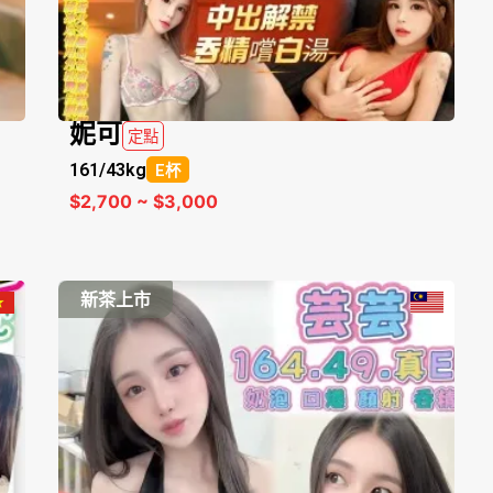
妮可
定點
161/
43kg
E杯
$2,700 ~ $3,000
新茶上市