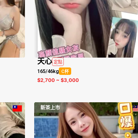
天心
定點
165/
46kg
C杯
$2,700 ~ $3,000
新茶上市