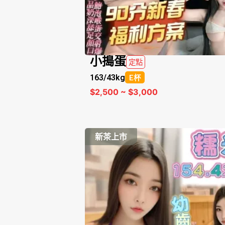
小搗蛋
定點
163/
43kg
E杯
$2,500 ~ $3,000
新茶上市