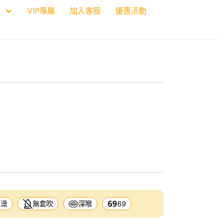
VIP專屬
加入客服
優惠活動
廢澡
無套吹
深喉
69