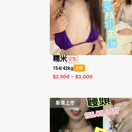
糯米
定點
154/
42kg
C杯
$2,500 ~ $3,000
新茶上市