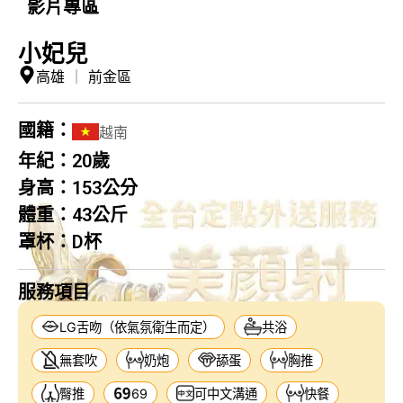
影片專區
小妃兒
高雄
｜
前金區
國籍：
越南
年紀：
20歲
身高：
153公分
體重：
43公斤
罩杯：
D杯
服務項目
LG舌吻（依氣氛衛生而定）
共浴
無套吹
奶炮
舔蛋
胸推
臀推
69
可中文溝通
快餐