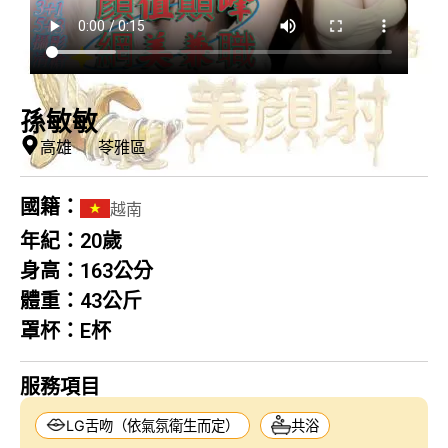
孫敏敏
高雄
｜
苓雅區
國籍：
越南
年紀：
20歲
身高：
163公分
體重：
43公斤
罩杯：
E杯
服務項目
LG舌吻（依氣氛衛生而定）
共浴