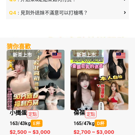
Q4
: 見到外送妹不滿意可以打槍嗎？
猜你喜歡
新茶上市
新茶上市
小搗蛋
葆葆
定點
定點
163/
43kg
165/
47kg
E杯
D杯
$2,500 ~ $3,000
$2,700 ~ $3,000