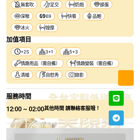
無套吹
足交
奶炮
舔蛋
深喉
69
快餐
品鮑
冰火
按摩
加值項目
+2S
3+1
5+3
情趣用品（需自備）
情趣變裝（需自備）
清槍
自慰秀
錄影
服務時間
12:00 ~ 02:00
其他時間 請聯絡客服哦！