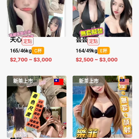
天心
芸芸
定點
定點
165/
46kg
164/
49kg
C杯
E杯
$2,700 ~ $3,000
$2,500 ~ $3,000
新茶上市
新茶上市