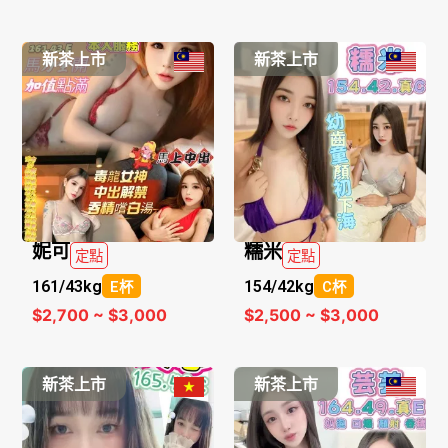
新茶上市
新茶上市
妮可
糯米
定點
定點
161/
43kg
154/
42kg
E杯
C杯
$2,700 ~ $3,000
$2,500 ~ $3,000
新茶上市
新茶上市