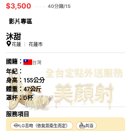
$3,500
40分鐘/1S
影片專區
沐甜
花蓮
｜
花蓮市
國籍：
台灣
年紀：
身高：
155公分
體重：
47公斤
罩杯：
D杯
服務項目
LG舌吻（依氣氛衛生而定）
共浴