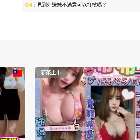
Q4
: 見到外送妹不滿意可以打槍嗎？
新茶上市