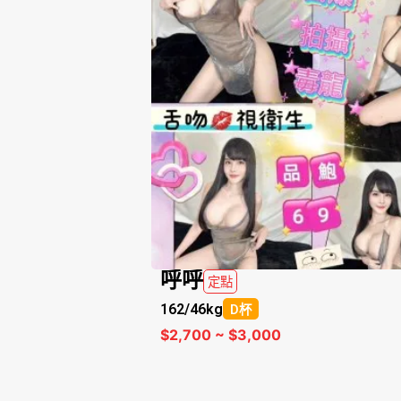
呼呼
定點
162/
46kg
D杯
$2,700 ~ $3,000