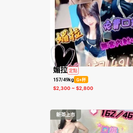
媚拉
定點
157/
49kg
G+杯
$2,300 ~ $2,800
新茶上市