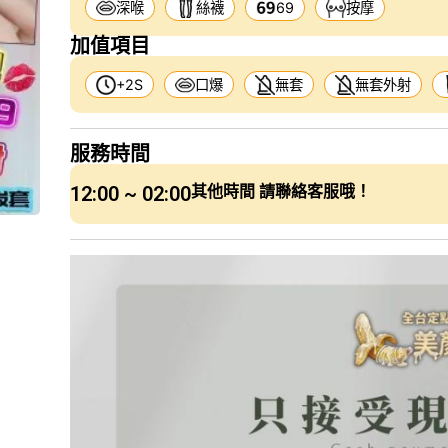
深喉
絲襪
69
按摩
加值項目
+2S
口爆
無套
無套外射
服務時間
12:00 ~ 02:00
其他時間 請聯絡客服哦！