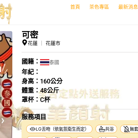
首頁
茶色專區
最新消息
可密
花蓮
｜
花蓮市
國籍：
泰國
年紀：
身高：
160公分
體重：
48公斤
罩杯：
C杯
服務項目
❯
LG舌吻（依氣氛衛生而定）
共浴
無