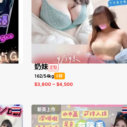
奶妹
定點
162/
54kg
F杯
$3,800 ~ $4,500
新茶上市