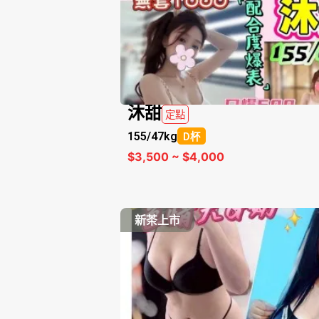
沐甜
定點
155/
47kg
D杯
$3,500 ~ $4,000
新茶上市