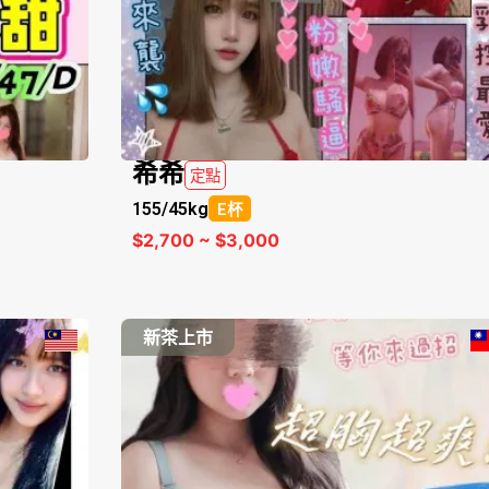
希希
定點
155/
45kg
E杯
$2,700 ~ $3,000
新茶上市