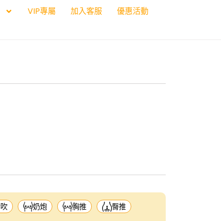
VIP專屬
加入客服
優惠活動
套吹
奶炮
胸推
臀推