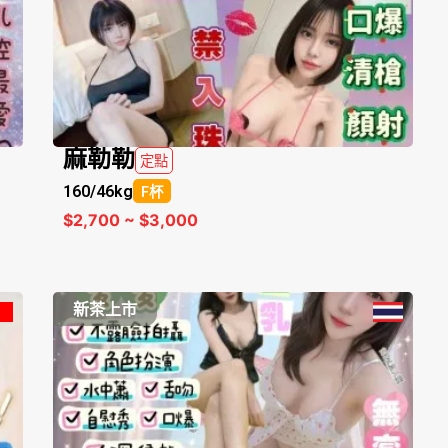
麻勒勒
定點
160/
46kg
F杯
$2,700 ~ $3,000
新茶上市