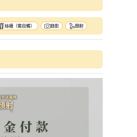
絲襪（需自備）
錄影
顏射