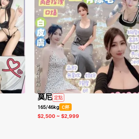
莫尼
定點
165/
46kg
C杯
$2,500 ~ $2,999