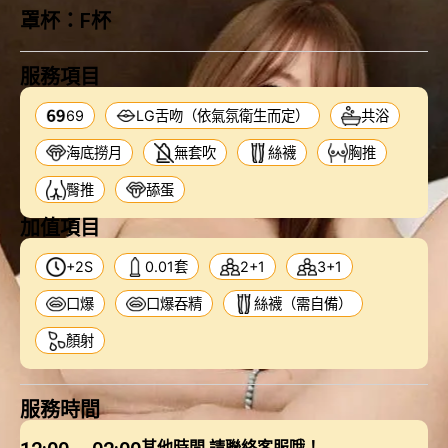
罩杯：
F杯
服務項目
69
LG舌吻（依氣氛衛生而定）
共浴
海底撈月
無套吹
絲襪
胸推
臀推
舔蛋
加值項目
+2S
0.01套
2+1
3+1
口爆
口爆吞精
絲襪（需自備）
顏射
服務時間
其他時間 請聯絡客服哦！