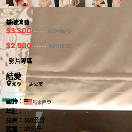
基礎消費
$3,300
60分鐘/1S
$2,900
40分鐘/1S
影片專區
結愛
澎湖
｜
馬公市
國籍：
馬來西亞
年紀：
身高：
160公分
體重：
45公斤