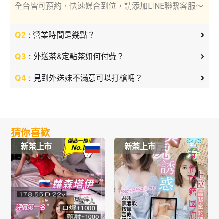
全台皆可預約，快速媒合到位，請添加LINE聯繫客服～
Q2
: 營業時間是幾點？
Q3
: 外送茶&定點茶如何付费？
Q4
: 見到外送妹不滿意可以打槍嗎？
猜你喜歡
新茶上市
新茶上市