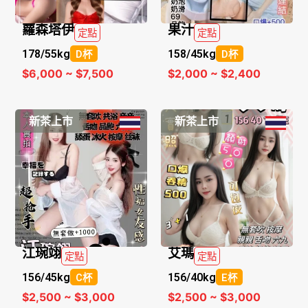
蘿森塔伊
果汁
定點
定點
178/
55kg
158/
45kg
D杯
D杯
$6,000 ~ $7,500
$2,000 ~ $2,400
新茶上市
新茶上市
江琬翊
艾瑪
定點
定點
156/
45kg
156/
40kg
C杯
E杯
$2,500 ~ $3,000
$2,500 ~ $3,000