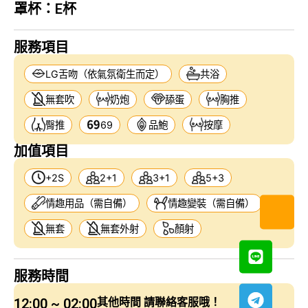
罩杯：
E杯
服務項目
LG舌吻（依氣氛衛生而定）
共浴
無套吹
奶炮
舔蛋
胸推
臀推
69
品鮑
按摩
加值項目
+2S
2+1
3+1
5+3
情趣用品（需自備）
情趣變裝（需自備）
無套
無套外射
顏射
服務時間
12:00 ~ 02:00
其他時間 請聯絡客服哦！