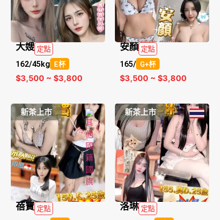
大嫂
安顏
定點
定點
162/
45kg
165/
E杯
G+杯
$3,500 ~ $3,800
$3,500 ~ $3,800
新茶上市
新茶上市
蓓寶
洛琳
定點
定點