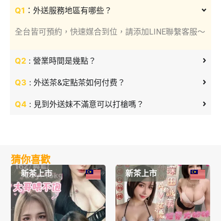
Q1
：外送服務地區有哪些？
全台皆可預約，快速媒合到位，請添加LINE聯繫客服～
Q2
: 營業時間是幾點？
Q3
: 外送茶&定點茶如何付费？
Q4
: 見到外送妹不滿意可以打槍嗎？
猜你喜歡
新茶上市
新茶上市