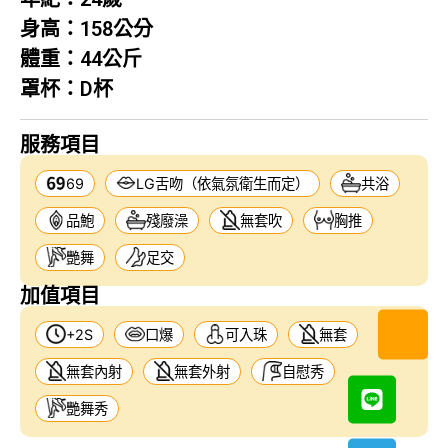
身高：
158公分
體重：
44公斤
罩杯：
D杯
服務項目
69
LG舌吻（依氣氛衛生而定）
共浴
品鮑
殘廢澡
無套吹
胸推
艷舞
足交
加值項目
+2S
口爆
可入珠
無套
無套內射
無套外射
自慰秀
艷舞秀