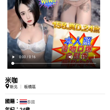
米咖
新北
｜
板橋區
國籍：
泰國
年紀：
24歲