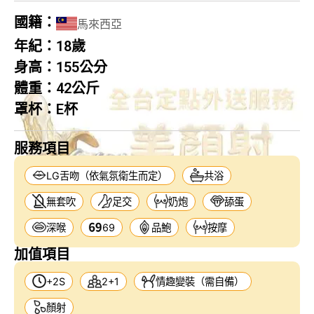
國籍：
馬來西亞
年紀：
18歲
身高：
155公分
體重：
42公斤
罩杯：
E杯
服務項目
LG舌吻（依氣氛衛生而定）
共浴
無套吹
足交
奶炮
舔蛋
深喉
69
品鮑
按摩
加值項目
+2S
2+1
情趣變裝（需自備）
顏射