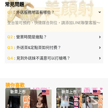
常見問題
Q1
：外送服務地區有哪些？
全台皆可預約，快速媒合到位，請添加LINE聯繫客服～
Q2
: 營業時間是幾點？
Q3
: 外送茶&定點茶如何付费？
Q4
: 見到外送妹不滿意可以打槍嗎？
猜你喜歡
新茶上市
新茶上市