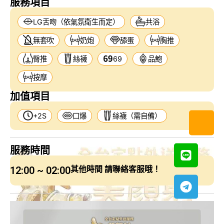
服務項目
LG舌吻（依氣氛衛生而定）
共浴
無套吹
奶炮
舔蛋
胸推
臀推
絲襪
69
品鮑
按摩
加值項目
+2S
口爆
絲襪（需自備）
服務時間
12:00 ~ 02:00
其他時間 請聯絡客服哦！