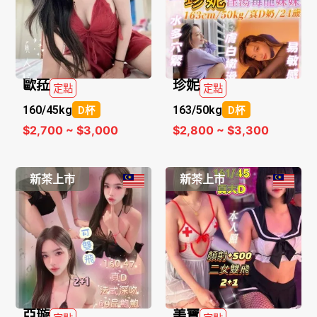
歐菈
珍妮
定點
定點
160/
45kg
163/
50kg
D杯
D杯
$2,700 ~ $3,000
$2,800 ~ $3,300
新茶上市
新茶上市
亞璇
美寶