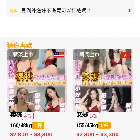
Q4
: 見到外送妹不滿意可以打槍嗎？
猜你喜歡
新茶上市
新茶上市
櫻桃
安娜
定點
定點
160/
48kg
155/
45kg
C杯
C杯
$2,800 ~ $3,300
$2,800 ~ $3,300