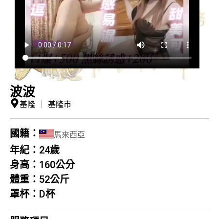
波波
基隆
｜
基隆市
國籍：
馬來西亞
年紀：
24歲
身高：
160公分
體重：
52公斤
罩杯：
D杯