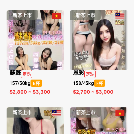
新茶上市
新茶上市
蘇蘇
恩彩
定點
定點
157/
50kg
158/
45kg
E杯
F杯
$2,800 ~ $3,300
$2,700 ~ $3,000
新茶上市
新茶上市