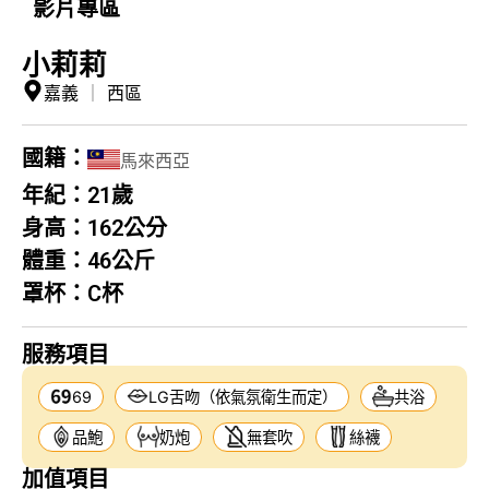
影片專區
小莉莉
嘉義
｜
西區
國籍：
馬來西亞
年紀：
21歲
身高：
162公分
體重：
46公斤
罩杯：
C杯
服務項目
69
LG舌吻（依氣氛衛生而定）
共浴
品鮑
奶炮
無套吹
絲襪
加值項目