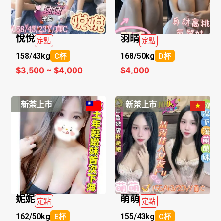
悅悅
羽晴
定點
定點
158/
43kg
168/
50kg
C杯
D杯
$3,500 ~ $4,000
$4,000
新茶上市
新茶上市
妮妮
萌萌
定點
定點
162/
50kg
155/
43kg
E杯
C杯