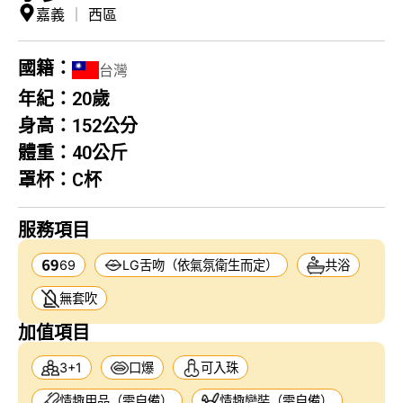
嘉義
｜
西區
國籍：
台灣
年紀：
20歲
身高：
152公分
體重：
40公斤
罩杯：
C杯
服務項目
69
LG舌吻（依氣氛衛生而定）
共浴
無套吹
加值項目
3+1
口爆
可入珠
情趣用品（需自備）
情趣變裝（需自備）