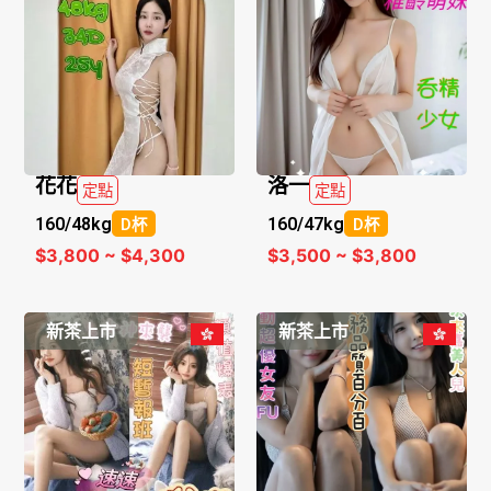
花花
洛一
定點
定點
160/
48kg
160/
47kg
D杯
D杯
$3,800 ~ $4,300
$3,500 ~ $3,800
新茶上市
新茶上市