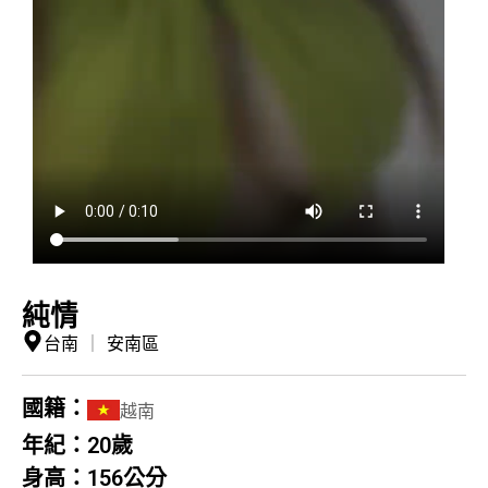
純情
台南
｜
安南區
國籍：
越南
年紀：
20歲
身高：
156公分