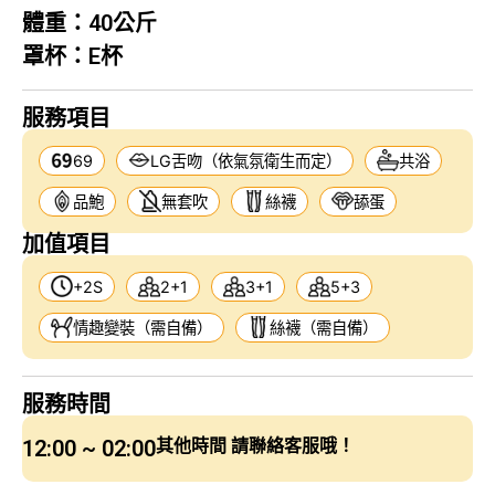
體重：
40公斤
罩杯：
E杯
服務項目
69
LG舌吻（依氣氛衛生而定）
共浴
品鮑
無套吹
絲襪
舔蛋
加值項目
+2S
2+1
3+1
5+3
情趣變裝（需自備）
絲襪（需自備）
服務時間
12:00 ~ 02:00
其他時間 請聯絡客服哦！