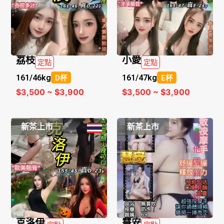
荔枝
小愛
定點
定點
161/
46kg
161/
47kg
D杯
E杯
$3,500 ~ $3,900
$3,500 ~ $3,900
新茶上市
新茶上市
克洛伊
慧安