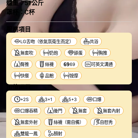
體重：
51公斤
罩杯：
C杯
服務項目
LG舌吻（依氣氛衛生而定）
共浴
無套吹
奶炮
舔蛋
胸推
臀推
絲襪
69
可英文溝通
快餐
品鮑
按摩
加值項目
+2S
3+1
5+3
口爆
口爆吞精
後門
無套
無套內射
無套外射
絲襪（需自備）
自慰秀
雙龍一鳳
顏射