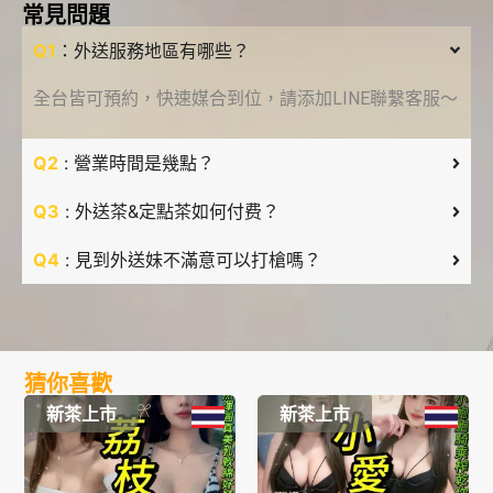
常見問題
Q1
：外送服務地區有哪些？
全台皆可預約，快速媒合到位，請添加LINE聯繫客服～
Q2
: 營業時間是幾點？
Q3
: 外送茶&定點茶如何付费？
Q4
: 見到外送妹不滿意可以打槍嗎？
猜你喜歡
新茶上市
新茶上市