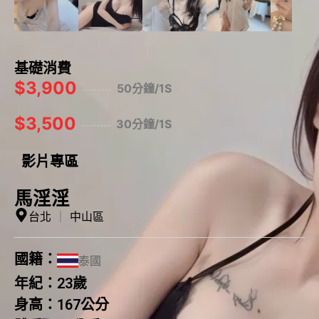
基礎消費
$3,900
50分鐘/1S
$3,500
30分鐘/1S
影片專區
馬淫淫
台北
｜
中山區
國籍：
泰國
年紀：
23歲
身高：
167公分