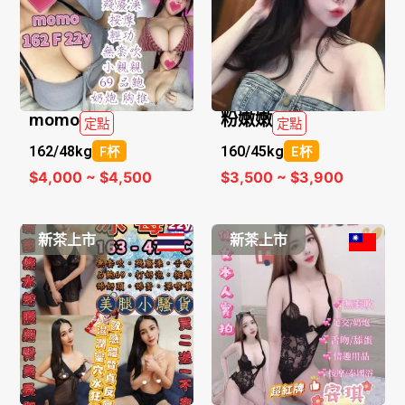
momo
粉嫩嫩
定點
定點
162/
48kg
160/
45kg
F杯
E杯
$4,000 ~ $4,500
$3,500 ~ $3,900
新茶上市
新茶上市