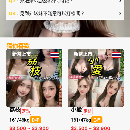
Q3
: 外送茶&定點茶如何付费？
Q4
: 見到外送妹不滿意可以打槍嗎？
猜你喜歡
新茶上市
新茶上市
荔枝
小愛
定點
定點
161/
46kg
161/
47kg
D杯
E杯
$3,500 ~ $3,900
$3,500 ~ $3,900