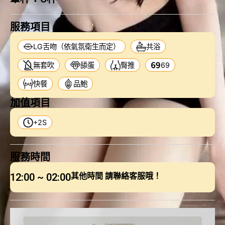
服務項目
LG舌吻（依氣氛衛生而定）
共浴
無套吹
舔蛋
臀推
69
快餐
品鮑
加值項目
+2S
服務時間
12:00 ~ 02:00
其他時間 請聯絡客服哦！