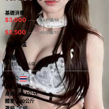
基礎消費
$3,000
60分鐘/1S
$2,500
40分鐘/1S
影片專區
糖糖
台北
｜
中山區
國籍：
泰國
年紀：
19歲
身高：
154公分
體重：
40公斤
罩杯：
C杯