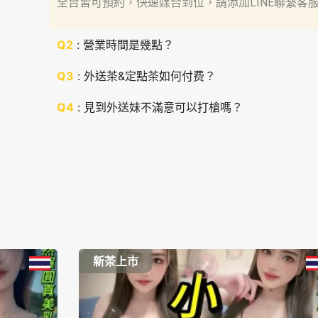
全台皆可預約，快速媒合到位，請添加LINE聯繫客
Q2
: 營業時間是幾點？
Q3
: 外送茶&定點茶如何付费？
Q4
: 見到外送妹不滿意可以打槍嗎？
新茶上市