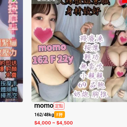
momo
定點
162/
48kg
F杯
$4,000 ~ $4,500