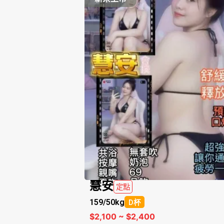
慧安
定點
159/
50kg
D杯
$2,100 ~ $2,400