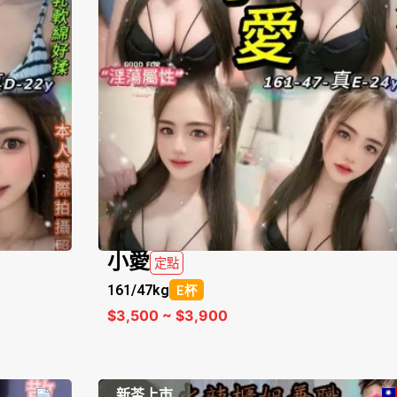
小愛
定點
161/
47kg
E杯
$3,500 ~ $3,900
新茶上市