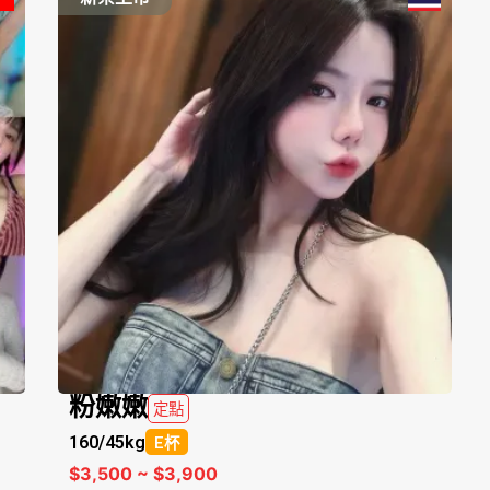
粉嫩嫩
定點
160/
45kg
E杯
$3,500 ~ $3,900