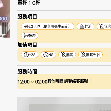
罩杯：
C杯
服務項目
LG舌吻（依氣氛衛生而定）
共浴
無
按摩
加值項目
+2S
NS
無套
無套外射
服務時間
12:00 ~ 02:00
其他時間 請聯絡客服哦！