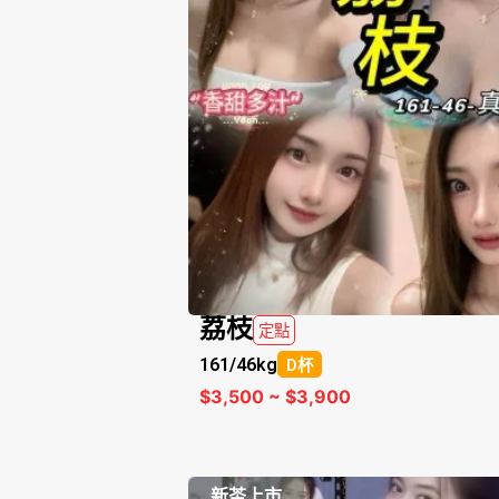
荔枝
定點
161/
46kg
D杯
$3,500 ~ $3,900
新茶上市