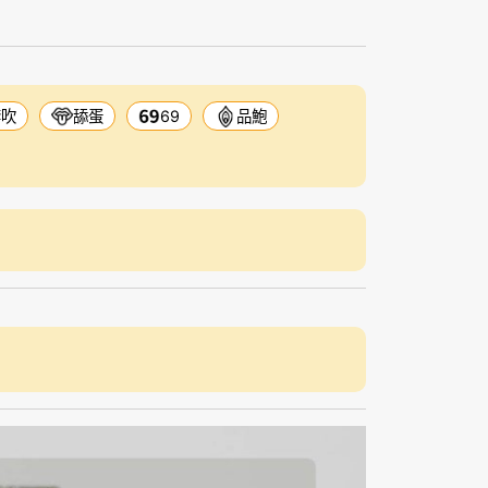
套吹
舔蛋
69
品鮑