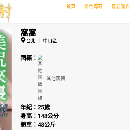
首頁
茶色專區
最新消息
窩窩
台北
｜
中山區
國籍：
其他國籍
❯
年紀：
25歲
身高：
148公分
體重：
48公斤