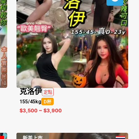
克洛伊
定點
155/
45kg
D杯
$3,500 ~ $3,900
新茶上市