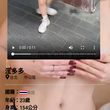
淫多多
台北
｜
中山區
國籍：
泰國
年紀：
23歲
身高：
154公分