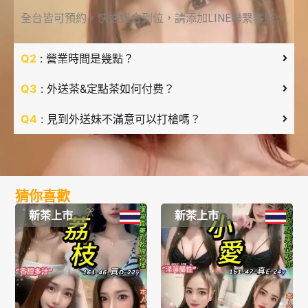
全台皆可預約，快速媒合到位，請添加LINE聯繫客服～
Q2
: 營業時間是幾點？
Q3
: 外送茶&定點茶如何付费？
Q4
: 見到外送妹不滿意可以打槍嗎？
猜你喜歡
新茶上市
新茶上市