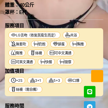
體重：
40公斤
罩杯：
E杯
服務項目
LG舌吻（依氣氛衛生而定）
共浴
無套吹
奶炮
舔蛋
胸推
臀推
絲襪
可中文溝通
可英文溝通
快餐
按摩
加值項目
+2S
3+1
5+3
口爆
絲襪（需自備）
服務時間