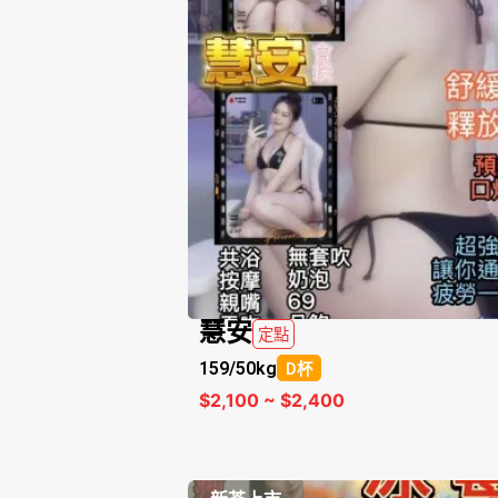
慧安
定點
159/
50kg
D杯
$2,100 ~ $2,400