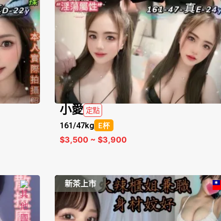
小愛
定點
161/
47kg
E杯
$3,500 ~ $3,900
新茶上市