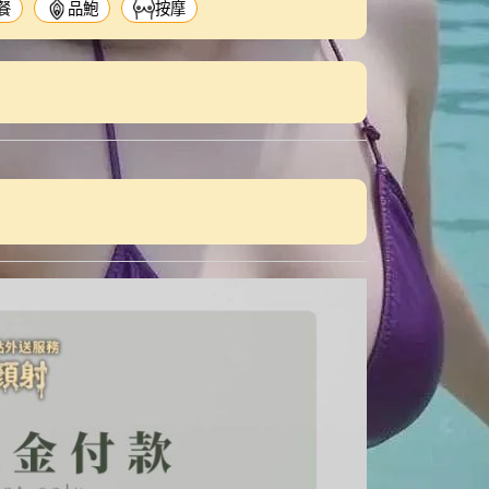
餐
品鮑
按摩