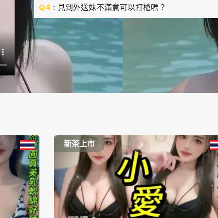
Q4
: 見到外送妹不滿意可以打槍嗎？
新茶上市