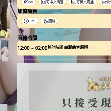
69
可中文溝通
可英文溝通
快
加值項目
+2S
顏射
服務時間
12:00 ~ 02:00
其他時間 請聯絡客服哦！