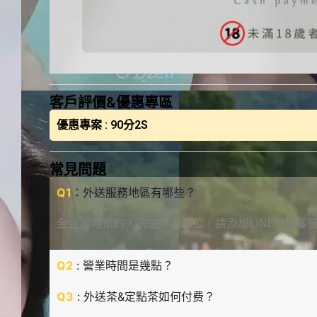
客戶評價&優惠專區
優惠專案 : 90分2S
常見問題
Q1
：外送服務地區有哪些？
全台皆可預約，快速媒合到位，請添加LINE聯繫客
Q2
: 營業時間是幾點？
Q3
: 外送茶&定點茶如何付费？