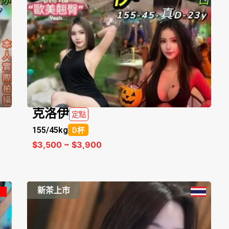
克洛伊
定點
155/
45kg
D杯
$3,500 ~ $3,900
新茶上市