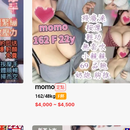
momo
定點
162/
48kg
F杯
$4,000 ~ $4,500