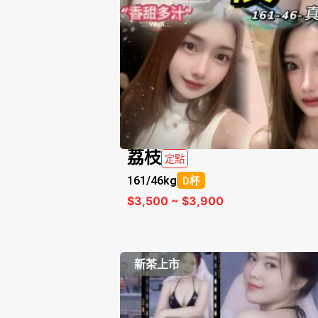
荔枝
定點
161/
46kg
D杯
$3,500 ~ $3,900
新茶上市