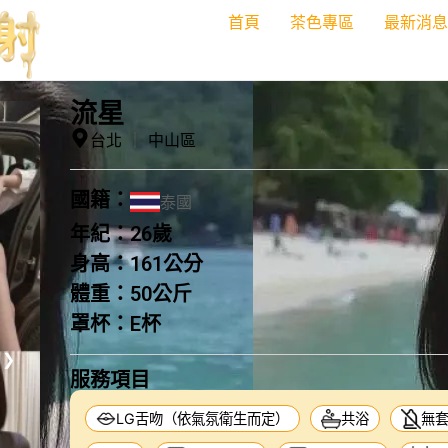
首頁
茶色專區
最新消息
流星
台北
｜
中山區
國籍：
泰國
年紀：
26歲
身高：
161公分
體重：
50公斤
罩杯：
E杯
❯
服務項目
LG舌吻（依氣氛衛生而定）
共浴
無