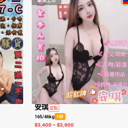
新茶上市
安琪
定點
165/
46kg
F杯
$3,400 ~ $3,900