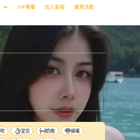
VIP專屬
加入客服
優惠活動
套吹
足交
奶炮
舔蛋