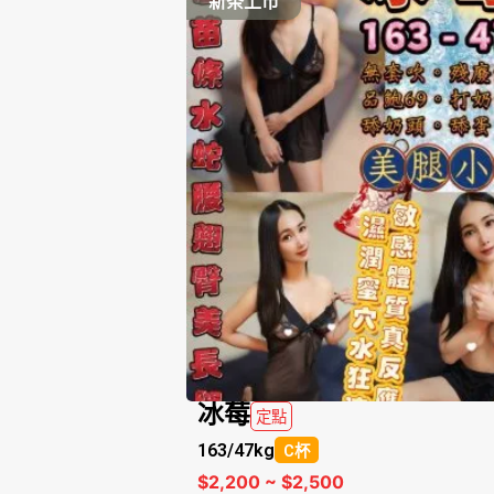
新茶上市
冰莓
定點
163/
47kg
C杯
$2,200 ~ $2,500