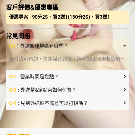
客戶評價&優惠專區
優惠專案 : 90分2S、買2送1(180分2S)、買3送1
常見問題
Q1
：外送服務地區有哪些？
全台皆可預約，快速媒合到位，請添加LINE聯繫客服～
Q2
: 營業時間是幾點？
Q3
: 外送茶&定點茶如何付费？
Q4
: 見到外送妹不滿意可以打槍嗎？