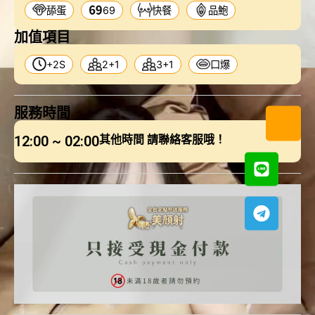
舔蛋
69
快餐
品鮑
加值項目
+2S
2+1
3+1
口爆
服務時間
12:00 ~ 02:00
其他時間 請聯絡客服哦！