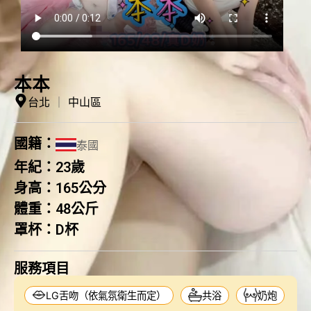
本本
台北
｜
中山區
國籍：
泰國
年紀：
23歲
身高：
165公分
體重：
48公斤
罩杯：
D杯
服務項目
LG舌吻（依氣氛衛生而定）
共浴
奶炮