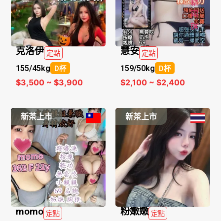
克洛伊
慧安
定點
定點
155/
45kg
159/
50kg
D杯
D杯
$3,500 ~ $3,900
$2,100 ~ $2,400
新茶上市
新茶上市
momo
粉嫩嫩
定點
定點