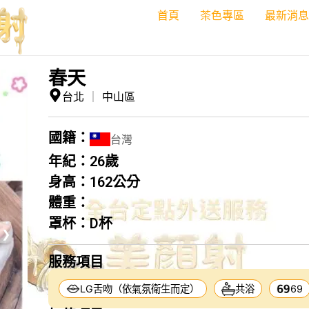
首頁
茶色專區
最新消息
春天
台北
｜
中山區
國籍：
台灣
年紀：
26歲
身高：
162公分
體重：
罩杯：
D杯
❯
服務項目
LG舌吻（依氣氛衛生而定）
共浴
69