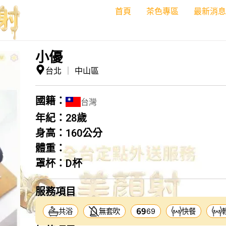
首頁
茶色專區
最新消息
小優
台北
｜
中山區
國籍：
台灣
年紀：
28歲
身高：
160公分
體重：
❯
罩杯：
D杯
服務項目
共浴
無套吹
69
快餐