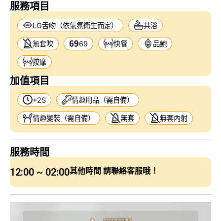
服務項目
LG舌吻（依氣氛衛生而定）
共浴
無套吹
69
快餐
品鮑
按摩
加值項目
+2S
情趣用品（需自備）
情趣變裝（需自備）
無套
無套內射
服務時間
12:00 ~ 02:00
其他時間 請聯絡客服哦！