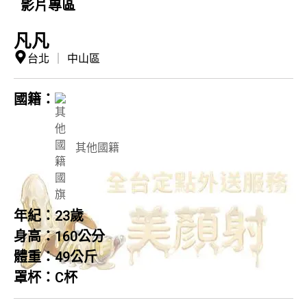
影片專區
凡凡
台北
｜
中山區
國籍：
其他國籍
年紀：
23歲
身高：
160公分
體重：
49公斤
罩杯：
C杯