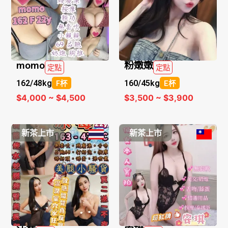
momo
粉嫩嫩
定點
定點
162/
48kg
160/
45kg
F杯
E杯
$4,000 ~ $4,500
$3,500 ~ $3,900
新茶上市
新茶上市