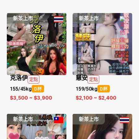
新茶上市
新茶上市
克洛伊
慧安
定點
定點
155/
45kg
159/
50kg
D杯
D杯
$3,500 ~ $3,900
$2,100 ~ $2,400
新茶上市
新茶上市