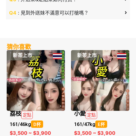
Q4
: 見到外送妹不滿意可以打槍嗎？
猜你喜歡
新茶上市
新茶上市
荔枝
小愛
定點
定點
161/
46kg
161/
47kg
D杯
E杯
$3,500 ~ $3,900
$3,500 ~ $3,900