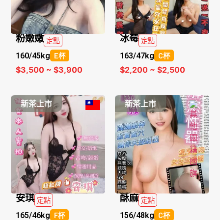
粉嫩嫩
冰莓
定點
定點
160/
45kg
163/
47kg
E杯
C杯
$3,500 ~ $3,900
$2,200 ~ $2,500
新茶上市
新茶上市
安琪
酥麻
定點
定點
165/
46kg
156/
48kg
F杯
C杯