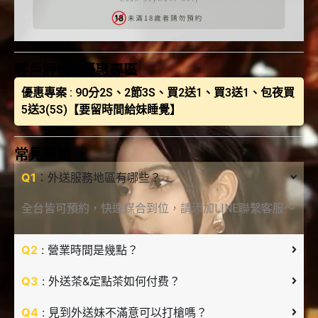
客戶評價&優惠專區
優惠專案 : 90分2S、2節3S、買2送1、買3送1、包夜買
5送3(5S)【要留時間給妹睡覺】
常見問題
Q1
：外送服務地區有哪些？
全台皆可預約，快速媒合到位，請添加LINE聯繫客服～
Q2
: 營業時間是幾點？
Q3
: 外送茶&定點茶如何付费？
Q4
: 見到外送妹不滿意可以打槍嗎？