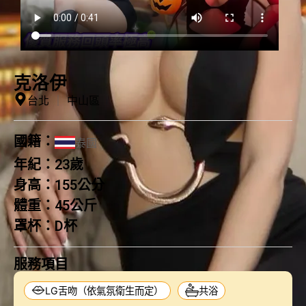
克洛伊
台北
｜
中山區
國籍：
泰國
年紀：
23歲
身高：
155公分
體重：
45公斤
罩杯：
D杯
服務項目
LG舌吻（依氣氛衛生而定）
共浴