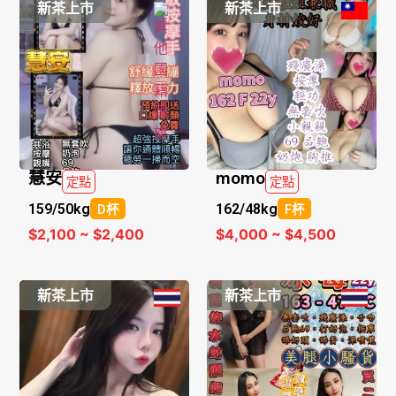
新茶上市
新茶上市
慧安
momo
定點
定點
159/
50kg
162/
48kg
D杯
F杯
$2,100 ~ $2,400
$4,000 ~ $4,500
新茶上市
新茶上市