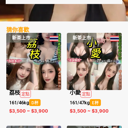
猜你喜歡
新茶上市
新茶上市
荔枝
小愛
定點
定點
161/
46kg
161/
47kg
D杯
E杯
$3,500 ~ $3,900
$3,500 ~ $3,900