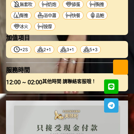
無套吹
奶炮
舔蛋
胸推
臀推
浴中蕭
快餐
品鮑
冰火
按摩
加值項目
+2S
2+1
3+1
5+3
服務時間
12:00 ~ 02:00
其他時間 請聯絡客服哦！